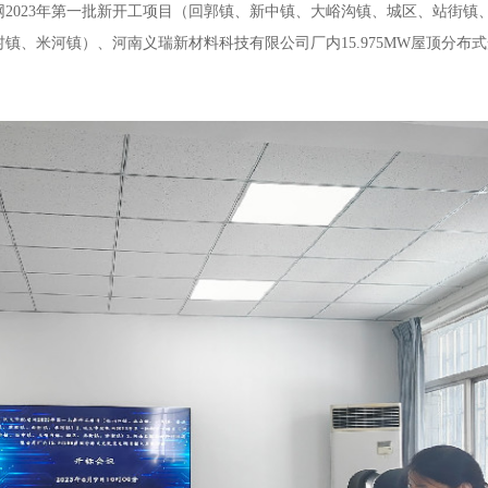
网2023年第一批新开工项目（回郭镇、新中镇、大峪沟镇、城区、站街镇
村镇、米河镇）、
河南义瑞新材料科技有限公司厂内15.975MW屋顶分