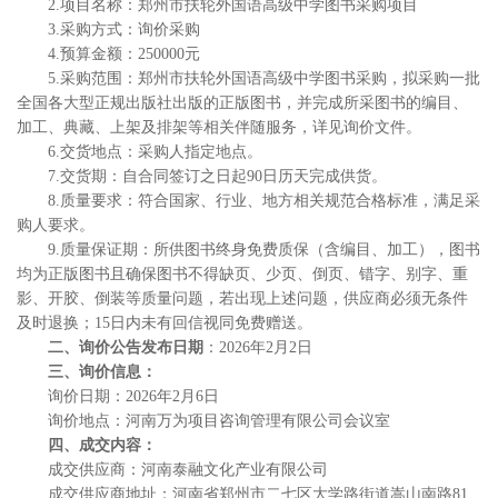
2.项目名称：郑州市扶轮外国语高级中学图书采购项目
3.采购方式：询价采购
4.预算金额：250000元
5.采购范围：郑州市扶轮外国语高级中学图书采购，拟采购一批
全国各大型正规出版社出版的正版图书，并完成所采图书的编目、
加工、典藏、上架及排架等相关伴随服务，详见询价文件。
6.交货地点：采购人指定地点。
7.交货期：自合同签订之日起90日历天完成供货。
8.质量要求：符合国家、行业、地方相关规范合格标准，满足采
购人要求。
9.质量保证期：所供图书终身免费质保（含编目、加工），图书
均为正版图书且确保图书不得缺页、少页、倒页、错字、别字、重
影、开胶、倒装等质量问题，若出现上述问题，供应商必须无条件
及时退换；15日内未有回信视同免费赠送。
二
、
询价公告发布日期
：
2026年2月2日
三、
询价
信息：
询价日期：
202
6
年
2
月
6
日
询价地点：河南万为项目咨询管理有限公司会议室
四
、
成交
内容：
成交供应商：河南泰融文化产业有限公司
成交供应商地址：河南省郑州市二七区大学路街道嵩山南路
81