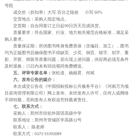
号院
成交价
（折扣率）大写
:百分之陆拾 小写:60%
交货地点：采购人指定地点。
交货期：自合同签订之日起
90日历天完成供货。
质量要求：符合国家、行业、地方相关规范合格标准，满足采
购人要求。
质量保证期：所供图书终身免费质保（含编目、加工），图书
均为正版图书且确保图书不得缺页、少页、倒页、错字、别字、重
影、开胶、倒装等质量问题，若出现上述问题，供应商必须无条件
及时退换；
15日内未有回信视同免费赠送。
五
、评审专家名单：
张松道、杨丽君、何斌
六
、发布公告的媒介：
本次
成交
公告在
《中国招标投标公共服务平台》《河南万为项
目咨询管理有限公司》
网上
发布。未经发布人许可，任何人或网络
不得转载，否则发布人有权追究转载者责任。
七
、
联系方式：
采购人：
郑州市扶轮外国语高级中学
联系地址：郑州市管城区学高路
号
12
联系人：
陈老师
联系方式
：
0371-55392089