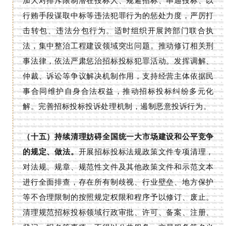
加大对排斥限制潜在投标人、规避招标、串通投标、以
行贿手段谋取中标等违法犯罪行为的惩处力度，严厉打
击转包、违法分包行为。适时组织开展跨部门联合执
法，集中整治工程建设领域突出问题。推动修订相关刑
事法律，依法严肃惩治招标投标犯罪活动。发挥调解、
仲裁、诉讼等争议解决机制作用，支持经营主体依据民
事合同维护自身合法权益，推动招标投标纠纷多元化
解。完善招标投标投诉处理机制，遏制恶意投诉行为。
（十五）持续清理妨碍全国统一大市场建设和公平竞争
的规定、做法。
开展招标投标法规政策文件专项清理，
对法规、规章、规范性文件及其他政策文件和示范文本
进行全面排查，存在所有制歧视、行业壁垒、地方保护
等不合理限制的按照规定权限和程序予以修订、废止。
清理规范招标投标领域行政审批、许可、备案、注册、