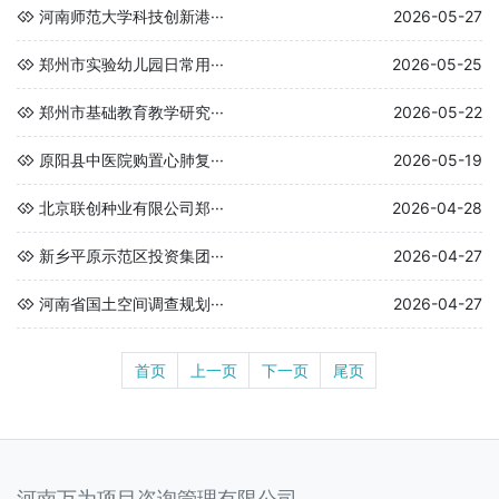
河南师范大学科技创新港···
2026-05-27
郑州市实验幼儿园日常用···
2026-05-25
郑州市基础教育教学研究···
2026-05-22
原阳县中医院购置心肺复···
2026-05-19
北京联创种业有限公司郑···
2026-04-28
新乡平原示范区投资集团···
2026-04-27
河南省国土空间调查规划···
2026-04-27
首页
上一页
下一页
尾页
河南万为项目咨询管理有限公司