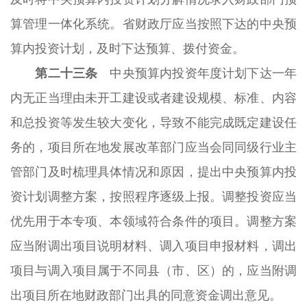
算管理一体化系统。省财政厅应当按照下达的中央预
算内投资计划，及时下达预算、拨付资金。
第二十三条
中央预算内投资年度计划下达一年
内无正当理由未开工建设或者建设规模、标准、内容
和总投资等发生较大变化，导致不能完成既定建设任
务的，项目所在地发展改革部门应当会同同级行业主
管部门及时梳理具体情况和原因，提出中央预算内投
资计划调整方案，按照程序逐级上报。调整投资应当
优先用于本专项、本领域符合条件的项目。调整方案
应当附调出项目说明材料、调入项目申报材料，调出
项目与调入项目属于不同县（市、区）的，应当附调
出项目所在地财政部门出具的同意资金调出意见。