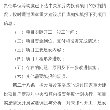
责任单位等调度已下达中央预算内投资项目的实施情
况，按时通过国家重大建设项目库如实填报下列项目
信息：
（一）项目实际开工、竣工时间；
（二）项目资金到位、支付和投资完成情况；
（三）项目主要建设内容；
（四）项目工程形象进度；
（五）存在的问题、原因及下一步改进措施；
（六）其他需要填报的事项。
第二十八条
省发展改革委应当通过国家重大建
设项目库定期对中央预算内投资年度计划执行、项目
实施情况开展监测调度与分析，对未按时开工、建设