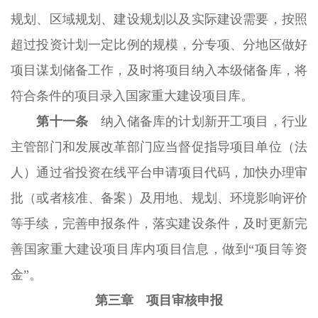
规划、区域规划、建设规划以及实际建设需要，按照
超过投资计划一定比例的规模，分专项、分地区做好
项目谋划储备工作，及时将项目纳入本级储备库，将
符合条件的项目录入国家重大建设项目库。
第十一条
纳入储备库的计划新开工项目，行业
主管部门和发展改革部门应当督促指导项目单位（法
人）通过省投资在线平台申请项目代码，加快办理审
批（或者核准、备案）及用地、规划、环境影响评价
等手续，完善申报条件，落实建设条件，及时更新完
善国家重大建设项目库内项目信息，做到“项目等资
金”。
第三章 项目审核申报