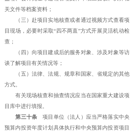
关文件等档案资料；
（三）赴项目实地核查或者通过视频方式查看项
目现场，必要时采取“四不两直”方式开展灵活机动检
查；
（四）向项目建成后的服务对象、涉及对象等访
谈了解项目有关情况等；
（五）法律、法规、规章和国家、省规定的其他
方式。
有关现场核查和抽查情况应当在国家重大建设项
目库中进行填报。
第三十条
项目单位（法人）应当严格落实中央
预算内投资年度计划具体执行和中央预算内投资项目