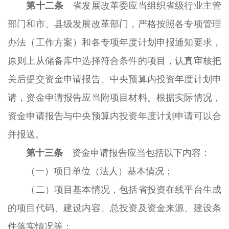
第十二条
省发展改革委应当组织省级行业主管
部门和市、县级发展改革部门，严格按照各专项管理
办法（工作方案）和各专项年度计划申报通知要求，
原则上从储备库中选择符合条件的项目，认真审核把
关后提交资金申请报告、中央预算内投资年度计划申
请，资金申请报告应当附项目材料。根据实际情况，
资金申请报告与中央预算内投资年度计划申请可以合
并报送。
第十三条
资金申请报告应当包括以下内容：
（一）项目单位（法人）基本情况；
（二）项目基本情况，包括省投资在线平台生成
的项目代码、建设内容、总投资及资金来源、建设条
件落实情况等；