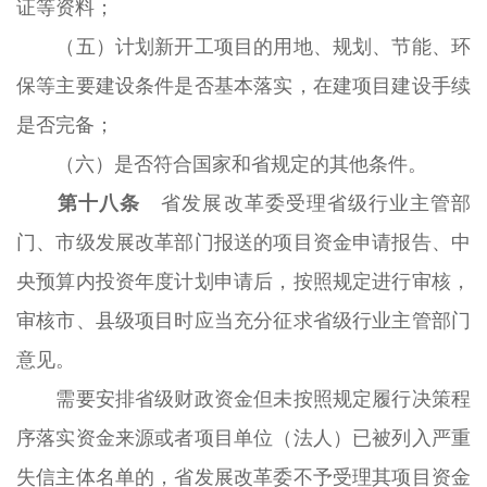
证等资料；
（五）计划新开工项目的用地、规划、节能、环
保等主要建设条件是否基本落实，在建项目建设手续
是否完备；
（六）是否符合国家和省规定的其他条件。
第十八条
省发展改革委受理省级行业主管部
门、市级发展改革部门报送的项目资金申请报告、中
央预算内投资年度计划申请后，按照规定进行审核，
审核市、县级项目时应当充分征求省级行业主管部门
意见。
需要安排省级财政资金但未按照规定履行决策程
序落实资金来源或者项目单位（法人）已被列入严重
失信主体名单的，省发展改革委不予受理其项目资金