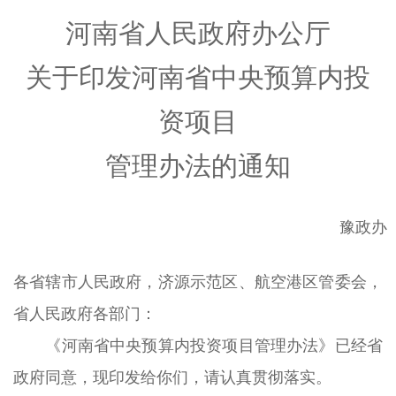
河南省人民政府办公厅
关于印发河南省中央预算内投
资项目
管理办法的通知
豫政办〔
各省辖市人民政府，济源示范区、航空港区管委会，
省人民政府各部门：
《河南省中央预算内投资项目管理办法》已经省
政府同意，现印发给你们，请认真贯彻落实。