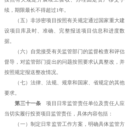
续，期限最长不得超过1年。
（五）非涉密项目按照有关规定通过国家重大建
设项目库及时、准确、完整报送项目信息和进度数
据。
（六）自觉接受有关监管部门的监督检查和评估
督导，对监管部门提出的问题按照要求认真整改，并
按照规定报送整改情况。
（七）法律、法规、规章和国家、省规定的其他
要求。
第三十一条
项目日常监管责任单位及责任人应
当切实履行投资项目监管责任，具体内容包括：
（一）制定日常监管工作方案，明确具体监管方