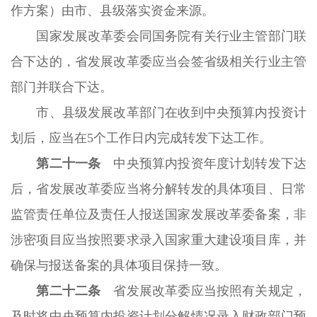
作方案）由市、县级落实资金来源。
国家发展改革委会同国务院有关行业主管部门联
合下达的，省发展改革委应当会签省级相关行业主管
部门并联合下达。
市、县级发展改革部门在收到中央预算内投资计
划后，应当在5个工作日内完成转发下达工作。
第二十一条
中央预算内投资年度计划转发下达
后，省发展改革委应当将分解转发的具体项目、日常
监管责任单位及责任人报送国家发展改革委备案，非
涉密项目应当按照要求录入国家重大建设项目库，并
确保与报送备案的具体项目保持一致。
第二十二条
省发展改革委应当按照有关规定，
及时将中央预算内投资计划分解情况录入财政部门预