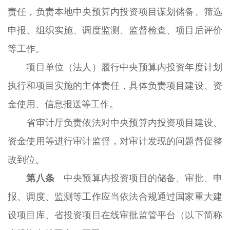
责任，负责本地中央预算内投资项目谋划储备、筛选
申报、组织实施、调度监测、监督检查、项目后评价
等工作。
项目单位（法人）履行中央预算内投资年度计划
执行和项目实施的主体责任，具体负责项目建设、资
金使用、信息报送等工作。
省审计厅负责依法对中央预算内投资项目建设、
资金使用等进行审计监督，对审计发现的问题督促整
改到位。
第八条
中央预算内投资项目的储备、审批、申
报、调度、监测等工作应当依法合规通过国家重大建
设项目库、省投资项目在线审批监管平台（以下简称